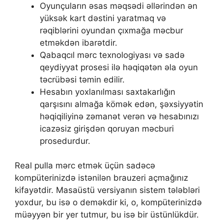
Oyunçuların əsas məqsədi əllərindən ən
yüksək kart dəstini yaratmaq və
rəqiblərini oyundan çıxmağa məcbur
etməkdən ibarətdir.
Qabaqcıl mərc texnologiyası və sadə
qeydiyyat prosesi ilə həqiqətən əla oyun
təcrübəsi təmin edilir.
Hesabın yoxlanılması saxtakarlığın
qarşısını almağa kömək edən, şəxsiyyətin
həqiqiliyinə zəmanət verən və hesabınızı
icazəsiz girişdən qoruyan məcburi
prosedurdur.
Real pulla mərc etmək üçün sadəcə
kompüterinizdə istənilən brauzeri açmağınız
kifayətdir. Masaüstü versiyanın sistem tələbləri
yoxdur, bu isə o deməkdir ki, o, kompüterinizdə
müəyyən bir yer tutmur, bu isə bir üstünlükdür.