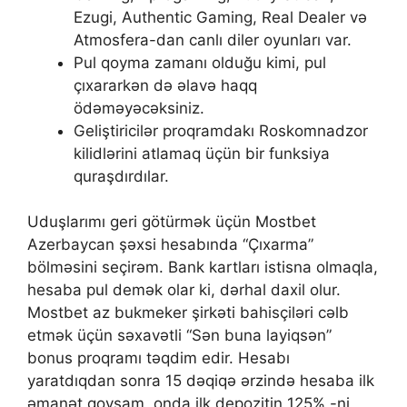
Ezugi, Authentic Gaming, Real Dealer və
Atmosfera-dan canlı diler oyunları var.
Pul qoyma zamanı olduğu kimi, pul
çıxararkən də əlavə haqq
ödəməyəcəksiniz.
Geliştiricilər proqramdakı Roskomnadzor
kilidlərini atlamaq üçün bir funksiya
quraşdırdılar.
Uduşlarımı geri götürmək üçün Mostbet
Azerbaycan şəxsi hesabında “Çıxarma”
bölməsini seçirəm. Bank kartları istisna olmaqla,
hesaba pul demək olar ki, dərhal daxil olur.
Mostbet az bukmeker şirkəti bahisçiləri cəlb
etmək üçün səxavətli “Sən buna layiqsən”
bonus proqramı təqdim edir. Hesabı
yaratdıqdan sonra 15 dəqiqə ərzində hesaba ilk
əmanət qoysam, onda ilk depozitin 125% -ni