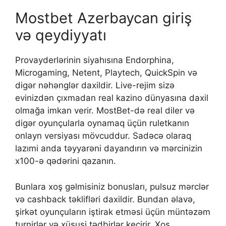
Mostbet Azerbaycan giriş
və qeydiyyatı
Provayderlərinin siyahısına Endorphina,
Microgaming, Netent, Playtech, QuickSpin və
digər nəhənglər daxildir. Live-rejim sizə
evinizdən çıxmadan real kazino dünyasına daxil
olmağa imkan verir. MostBet-də real diler və
digər oyunçularla oynamaq üçün ruletkanın
onlayn versiyası mövcuddur. Sadəcə olaraq
lazımi anda təyyarəni dayandırın və mərcinizin
x100-ə qədərini qazanın.
Bunlara xoş gəlmisiniz bonusları, pulsuz mərclər
və cashback təklifləri daxildir. Bundan əlavə,
şirkət oyunçuların iştirak etməsi üçün müntəzəm
turnirlər və xüsusi tədbirlər keçirir. Xoş