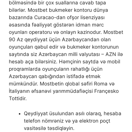
bölməsində bir çox suallarına cavab tapa
bilərlər. Mostbet bukmeker kontoru dünya
bazarında Curacao-dan ofşor lisenziyası
əsasında fəaliyyət göstərən idman mərc
oyunları operatoru və onlayn kazinodur. Mostbet
90 Az qeydiyyat üçün Azərbaycandan olan
oyunçuları qəbul edir və bukmeker kontorunun
saytında siz Azərbaycan milli valyutası – AZN ilə
hesab aça bilərsiniz. Həmçinin saytda və mobil
proqramlarda oyunçuların rahatlığı üçün
Azərbaycan qabığından istifadə etmək
mümkündür. Mostbetin qlobal səfiri Roma və
İtaliyanın əfsanəvi yarımmüdafiəçisi Françesko
Tottidir.
Qeydiyyat üsulundan asılı olaraq, hesaba
telefon nömrəniz və ya elektron poçt
vasitəsilə təsdiqləyin.