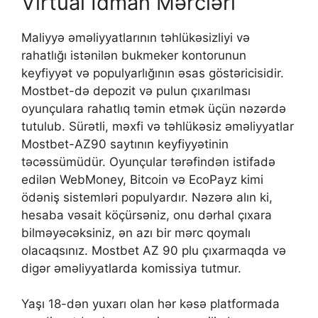
Virtual Idman Mərcləri
Maliyyə əməliyyatlarının təhlükəsizliyi və
rahatlığı istənilən bukmeker kontorunun
keyfiyyət və populyarlığının əsas göstəricisidir.
Mostbet-də depozit və pulun çıxarılması
oyunçulara rahatlıq təmin etmək üçün nəzərdə
tutulub. Sürətli, məxfi və təhlükəsiz əməliyyatlar
Mostbet-AZ90 saytının keyfiyyətinin
təcəssümüdür. Oyunçular tərəfindən istifadə
edilən WebMoney, Bitcoin və EcoPayz kimi
ödəniş sistemləri populyardır. Nəzərə alın ki,
hesaba vəsait köçürsəniz, onu dərhal çıxara
bilməyəcəksiniz, ən azı bir mərc qoymalı
olacaqsınız. Mostbet AZ 90 plu çıxarmaqda və
digər əməliyyatlarda komissiya tutmur.
Yaşı 18-dən yuxarı olan hər kəsə platformada