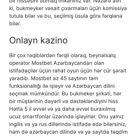
bir hissəsini udmaq imkanınız var. Nəzərə alın
ki, bukmeyker vəsait çıxarmaları üçün komissiya
tutula bilər və bu, seçilmiş üsula görə fərqlənə
bilər.
Onlayn kazino
Bir çox rəqiblərdən fərqli olaraq, beynəlxalq
operator Mostbet Azərbaycandan olan
istifadəçilər üçün rahat oyun üçün hər cür şərait
yaradıb. Mostbet az 45 saytının tam
funksionallığı ilə işləyir və Azərbaycan dilini
seçmək mümkündür. Bu bukmeker şirkəti, hər
bir müştərinin dəyərli və dəstəkləndiyini hiss
Hətta 5 il əvvəl və ya daha əvvəl buraxılmış
ucuz smartfonlar üzərində işləyirlər. Onu yalnız
ingilis və ya rus dillərində istifadə edə bilərsiniz,
həm də azərbaycan dilində və ya saytda təqdim