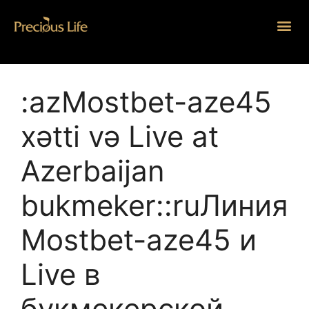
:azMostbet-aze45
xətti və Live at
Azerbaijan
bukmeker::ruЛиния
Mostbet-aze45 и
Live в
букмекерской