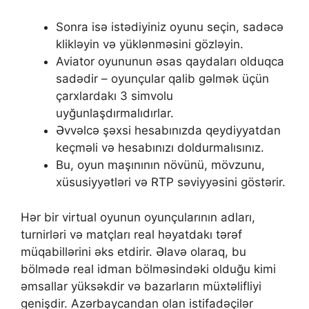
Sonra isə istədiyiniz oyunu seçin, sadəcə
klikləyin və yüklənməsini gözləyin.
Aviator oyununun əsas qaydaları olduqca
sadədir – oyunçular qalib gəlmək üçün
çarxlardakı 3 simvolu
uyğunlaşdırmalıdırlar.
Əvvəlcə şəxsi hesabınızda qeydiyyatdan
keçməli və hesabınızı doldurmalısınız.
Bu, oyun maşınının növünü, mövzunu,
xüsusiyyətləri və RTP səviyyəsini göstərir.
Hər bir virtual oyunun oyunçularının adları,
turnirləri və matçları real həyatdakı tərəf
müqabillərini əks etdirir. Əlavə olaraq, bu
bölmədə real idman bölməsindəki olduğu kimi
əmsallar yüksəkdir və bazarların müxtəlifliyi
genişdir. Azərbaycandan olan istifadəçilər