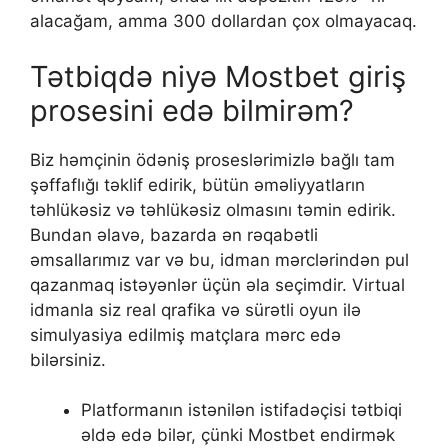
alacağam, amma 300 dollardan çox olmayacaq.
Tətbiqdə niyə Mostbet giriş
prosesini edə bilmirəm?
Biz həmçinin ödəniş proseslərimizlə bağlı tam
şəffaflığı təklif edirik, bütün əməliyyatların
təhlükəsiz və təhlükəsiz olmasını təmin edirik.
Bundan əlavə, bazarda ən rəqabətli
əmsallarımız var və bu, idman mərclərindən pul
qazanmaq istəyənlər üçün əla seçimdir. Virtual
idmanla siz real qrafika və sürətli oyun ilə
simulyasiya edilmiş matçlara mərc edə
bilərsiniz.
Platformanın istənilən istifadəçisi tətbiqi
əldə edə bilər, çünki Mostbet endirmək