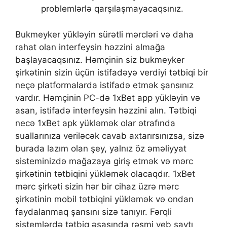
problemlərlə qarşılaşmayacaqsınız.
Bukmeyker yükləyin sürətli mərcləri və daha
rahat olan interfeysin həzzini almağa
başlayacaqsınız. Həmçinin siz bukmeyker
şirkətinin sizin üçün istifadəyə verdiyi tətbiqi bir
neçə platformalarda istifadə etmək şansınız
vardır. Həmçinin PC-də 1xBet app yükləyin və
asan, istifadə interfeysin həzzini alın. Tətbiqi
necə 1xBet apk yükləmək olar ətrafında
suallarınıza veriləcək cavab axtarırsınızsa, sizə
burada lazım olan şey, yalnız öz əməliyyat
sisteminizdə mağazaya giriş etmək və mərc
şirkətinin tətbiqini yükləmək olacaqdır. 1xBet
mərc şirkəti sizin hər bir cihaz üzrə mərc
şirkətinin mobil tətbiqini yükləmək və ondan
faydalanmaq şansını sizə tanıyır. Fərqli
sistemlərdə tətbiq əsasında rəsmi veb saytı