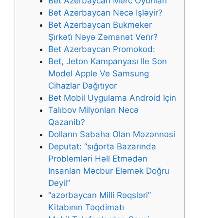
Bet Azerbaycan Merc Oyunlari
Bet Azerbaycan Necə Işləyir?
Bet Azerbaycan Bukmeker
Şi̇rkəti̇ Nəyə Zəmanət Veri̇r?
Bet Azerbaycan Promokod:
Bet, Jeton Kampanyası Ile Son
Model Apple Ve Samsung
Cihazlar Dağıtıyor
Bet Mobil Uygulama Android Için
Talıbov Milyonları Necə
Qazanib?
Dolların Sabaha Olan Məzənnəsi
Deputat: “sığorta Bazarında
Problemləri Həll Etmədən
Insanları Məcbur Eləmək Doğru
Deyil”
“azərbaycan Milli Rəqsləri”
Kitabının Təqdimatı