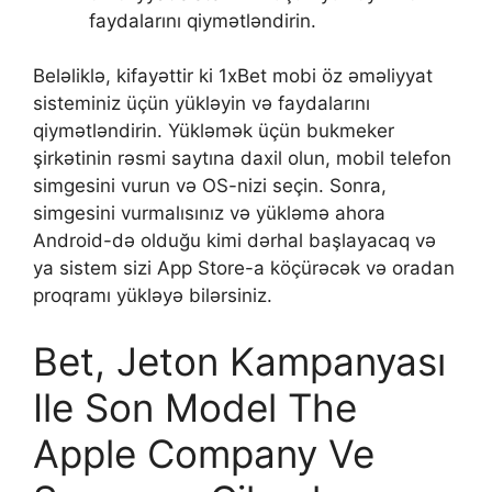
faydalarını qiymətləndirin.
Beləliklə, kifayəttir ki 1xBet mobi öz əməliyyat
sisteminiz üçün yükləyin və faydalarını
qiymətləndirin. Yükləmək üçün bukmeker
şirkətinin rəsmi saytına daxil olun, mobil telefon
simgesini vurun və OS-nizi seçin. Sonra,
simgesini vurmalısınız və yükləmə ahora
Android-də olduğu kimi dərhal başlayacaq və
ya sistem sizi App Store-a köçürəcək və oradan
proqramı yükləyə bilərsiniz.
Bet, Jeton Kampanyası
Ile Son Model The
Apple Company Ve