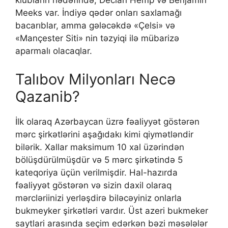
klubların hədəfində, Declan Hemp və Benjamin
Meeks var. İndiyə qədər onları saxlamağı
bacarıblar, amma gələcəkdə «Çelsi» və
«Mançester Siti» nin təzyiqi ilə mübarizə
aparmalı olacaqlar.
Talıbov Milyonları Necə
Qazanib?
İlk olaraq Azərbaycan üzrə fəaliyyət göstərən
mərc şirkətlərini aşağıdakı kimi qiymətləndir
bilərik. Xallar maksimum 10 xal üzərindən
bölüşdürülmüşdür və 5 mərc şirkətində 5
kateqoriya üçün verilmişdir. Hal-hazırda
fəaliyyət göstərən və sizin daxil olaraq
mərcləriinizi yerləşdirə biləcəyiniz onlarla
bukmeyker şirkətləri vardır. Üst azeri bukmeker
saytlari arasında seçim edərkən bəzi məsələlər