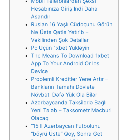
Mobil Telefonlardan Şəxsi
Hesabınıza Giriş Indi Daha
Asandır
Ruslan 16 Yaşlı Cüdoçunu Görün
Nə Üstə Qətlə Yeti̇ri̇b –
Vəkilindən Şok Detallar
Pc Üçün 1xbet Yükləyin
The Means To Download 1xbet
App To Your Android Or Ios
Device
Problemli Kreditlər Yenə Artır –
Bankların Tamahı Dövlətə
Növbəti Dəfə Yük Ola Bilər
Azərbaycanda Taksilərlə Bağlı
Yeni Tələb – Taksometr Məcburi
Olacaq
“15 Il Azərbaycan Futbolunu
“böyrü Üstə” Qoy, Sonra Get