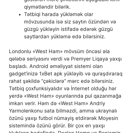
qiymətləndir bilərik.
Tətbiqi harada yükləmək olar
mövzusunda isə siz saytın özündən və
güzgü yükləyin istifadə edərək güzgü
saytlardan yükləmə edə bilərsiniz.
Londonlu «West Ham» mövsüm öncəsi əla
qələbə seriyasını verdi və Premyer Liqaya yaxşı
başladı. Android əməliyyat sistemi olan
gadget’inizə 1xBet apk yükləyib və quraşdıraraq
rahat şəkildə “çəkiclərə” mərc edə bilərsiniz.
Tətbiq çoxfunksiyalıdır və İnternet olduğu hər
yerdə «West Ham» oyunlarında pul qazanmağa
imkan verir. Həm də «West Ham» Andriy
Yarmolenkonu sata bilməzdi, amma ukraynalı
özünü yaxşı futbol nümayiş etdirərək Moyesin
sistemində özünü görür. Bir çox en yaxşı