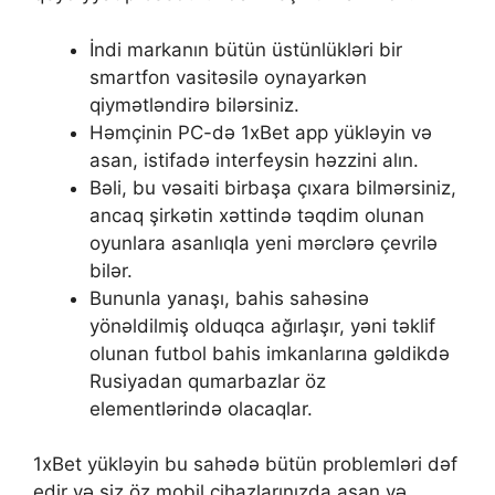
İndi markanın bütün üstünlükləri bir
smartfon vasitəsilə oynayarkən
qiymətləndirə bilərsiniz.
Həmçinin PC-də 1xBet app yükləyin və
asan, istifadə interfeysin həzzini alın.
Bəli, bu vəsaiti birbaşa çıxara bilmərsiniz,
ancaq şirkətin xəttində təqdim olunan
oyunlara asanlıqla yeni mərclərə çevrilə
bilər.
Bununla yanaşı, bahis sahəsinə
yönəldilmiş olduqca ağırlaşır, yəni təklif
olunan futbol bahis imkanlarına gəldikdə
Rusiyadan qumarbazlar öz
elementlərində olacaqlar.
1xBet yükləyin bu sahədə bütün problemləri dəf
edir və siz öz mobil cihazlarınızda asan və