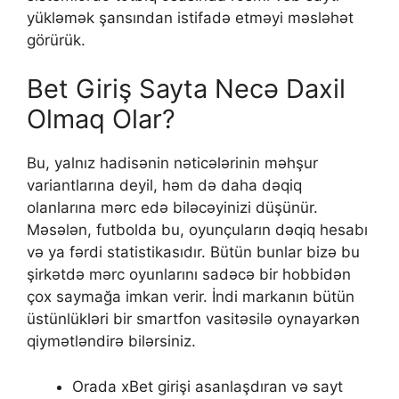
yükləmək şansından istifadə etməyi məsləhət
görürük.
Bet Giriş Sayta Necə Daxil
Olmaq Olar?
Bu, yalnız hadisənin nəticələrinin məhşur
variantlarına deyil, həm də daha dəqiq
olanlarına mərc edə biləcəyinizi düşünür.
Məsələn, futbolda bu, oyunçuların dəqiq hesabı
və ya fərdi statistikasıdır. Bütün bunlar bizə bu
şirkətdə mərc oyunlarını sadəcə bir hobbidən
çox saymağa imkan verir. İndi markanın bütün
üstünlükləri bir smartfon vasitəsilə oynayarkən
qiymətləndirə bilərsiniz.
Orada xBet girişi asanlaşdıran və sayt