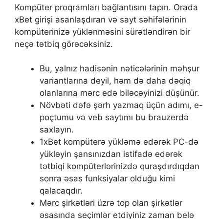
Kompüter proqramları bağlantısını tapın. Orada
xBet girişi asanlaşdıran və sayt səhifələrinin
kompüterinizə yüklənməsini sürətləndirən bir
neçə tətbiq görəcəksiniz.
Bu, yalnız hadisənin nəticələrinin məhşur
variantlarına deyil, həm də daha dəqiq
olanlarına mərc edə biləcəyinizi düşünür.
Növbəti dəfə şərh yazmaq üçün adımı, e-
poçtumu və veb saytımı bu brauzerdə
saxlayın.
1xBet kompüterə yükləmə edərək PC-də
yükləyin şansınızdan istifadə edərək
tətbiqi kompüterlərinizdə quraşdırdıqdan
sonra əsas funksiyalar olduğu kimi
qalacaqdır.
Mərc şirkətləri üzrə top olan şirkətlər
əsasında seçimlər etdiyiniz zaman belə