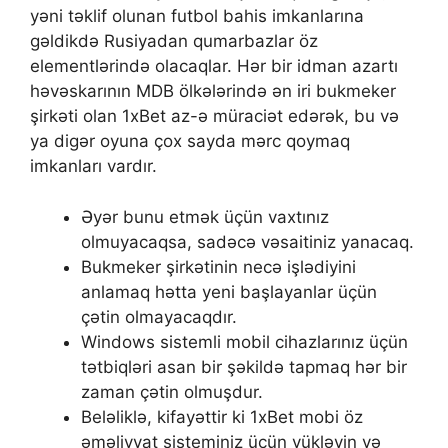
yəni təklif olunan futbol bahis imkanlarına
gəldikdə Rusiyadan qumarbazlar öz
elementlərində olacaqlar. Hər bir idman azartı
həvəskarının MDB ölkələrində ən iri bukmeker
şirkəti olan 1xBet az-ə müraciət edərək, bu və
ya digər oyuna çox sayda mərc qoymaq
imkanları vardır.
Əyər bunu etmək üçün vaxtınız
olmuyacaqsa, sadəcə vəsaitiniz yanacaq.
Bukmeker şirkətinin necə işlədiyini
anlamaq hətta yeni başlayanlar üçün
çətin olmayacaqdır.
Windows sistemli mobil cihazlarınız üçün
tətbiqləri asan bir şəkildə tapmaq hər bir
zaman çətin olmuşdur.
Beləliklə, kifayəttir ki 1xBet mobi öz
əməliyyat sisteminiz üçün yükləyin və