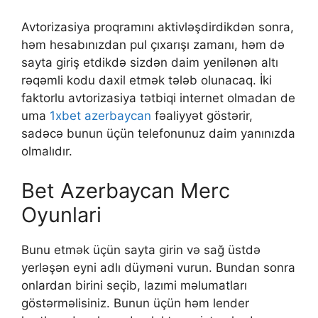
Avtorizasiya proqramını aktivləşdirdikdən sonra,
həm hesabınızdan pul çıxarışı zamanı, həm də
sayta giriş etdikdə sizdən daim yenilənən altı
rəqəmli kodu daxil etmək tələb olunacaq. İki
faktorlu avtorizasiya tətbiqi internet olmadan de
uma
1xbet azerbaycan
fəaliyyət göstərir,
sadəcə bunun üçün telefonunuz daim yanınızda
olmalıdır.
Bet Azerbaycan Merc
Oyunlari
Bunu etmək üçün sayta girin və sağ üstdə
yerləşən eyni adlı düyməni vurun. Bundan sonra
onlardan birini seçib, lazımi məlumatları
göstərməlisiniz. Bunun üçün həm lender