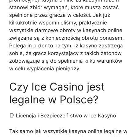
stanowi zbiór wymagań, które muszą zostać
spełnione przez gracza w całości. Jak już
kilkukrotnie wspomnieliśmy, praktycznie
wszystkie darmowe obroty w kasynach online
związane są z koniecznością obrotu bonusem.
Polega in order to na tym, iż kasyno zastrzega
sobie, że gracz korzystający z takich żetonów
zobowiązuje się do spełnienia kilku warunków
w celu wypłacenia pieniędzy.
Czy Ice Casino jest
legalne w Polsce?
📑 Licencja i Bezpieczeń stwo w Ice Kasyno
Tak samo jak wszystkie kasyna online legalne w