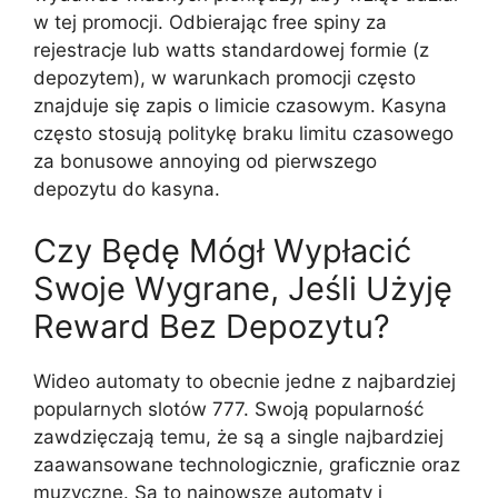
w tej promocji. Odbierając free spiny za
rejestracje lub watts standardowej formie (z
depozytem), w warunkach promocji często
znajduje się zapis o limicie czasowym. Kasyna
często stosują politykę braku limitu czasowego
za bonusowe annoying od pierwszego
depozytu do kasyna.
Czy Będę Mógł Wypłacić
Swoje Wygrane, Jeśli Użyję
Reward Bez Depozytu?
Wideo automaty to obecnie jedne z najbardziej
popularnych slotów 777. Swoją popularność
zawdzięczają temu, że są a single najbardziej
zaawansowane technologicznie, graficznie oraz
muzyczne. Są to najnowsze automaty i