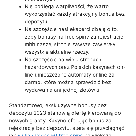
Nie podlega wątpliwości, że warto
wykorzystać każdy atrakcyjny bonus bez
depozytu.
Na szczęście nasi eksperci dbają o to,
żeby bonusy na free spiny za rejestracje
mhh naszej stronie zawsze zawierały
wszystkie aktualne rzeczy.
Na szczęście na wielu stronach
hazardowych oraz Polskich kasynach on-
line umieszczono automaty online za
darmo, które można sprawdzić bez
wydawania ani jednej złotówki.
Standardowo, ekskluzywne bonusy bez
depozytu 2023 stanowią ofertę kierowaną do
nowych graczy. Kasyno oferując bonus za
rejestrację bez depozytu, stara się przyciągnąć
jak
vulkan vegas 50 free spins
największą