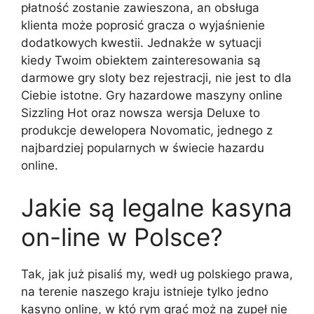
płatność zostanie zawieszona, an obsługa
klienta może poprosić gracza o wyjaśnienie
dodatkowych kwestii. Jednakże w sytuacji
kiedy Twoim obiektem zainteresowania są
darmowe gry sloty bez rejestracji, nie jest to dla
Ciebie istotne. Gry hazardowe maszyny online
Sizzling Hot oraz nowsza wersja Deluxe to
produkcje dewelopera Novomatic, jednego z
najbardziej popularnych w świecie hazardu
online.
Jakie są legalne kasyna
on-line w Polsce?
Tak, jak już pisaliś my, wedł ug polskiego prawa,
na terenie naszego kraju istnieje tylko jedno
kasyno online, w któ rym grać moż na zupeł nie