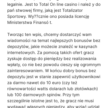
legalnie. Jest to Total On line casino i należ y do
pań stwowej firmy, jaką jest Totalizator
Sportowy. Wy??cznie ono posiada licencję
Ministerstwa Finansó t.
Tworząc ten wpis, chcemy dostarczyć wam
wiadomości na temat najlepszych bonusów bez
depozytów, jakie możecie znaleźć w kasynach
internetowych. Za pomocą takich ofert gracz
zyskuje dostęp do pieniędzy bez realizowania
wpłaty, co nie bez powodu cieszy się ogromnym
zainteresowaniem. W końcu dobry bonus bez
depozytu jest w stanie zapewnić użytkownikowi
za darmo nawet do 10 euro (czy też
równowartości watts dolarach lub złotówkach)
lub 100 darmowych spinów. Przy tym
szczególnie istotne jest to, że gracz nie musi
wydawać własnych pieniędzy, aby wziąć udział