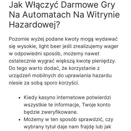
Jak Włączyć Darmowe Gry
Na Automatach Na Witrynie
Hazardowej?
Pozornie wyżej podane kwoty mogą wydawać
się wysokie, light beer jeśli zrealizujemy wager
w odpowiedni sposób, możemy nawet
ostatecznie wygrać większą kwotę pieniędzy.
Do tego warto dodać, że korzystanie z
urządzeń mobilnych do uprawiania hazardu
niesie za sobą sporo korzyści.
Kiedy kasyno internetowe potwierdzi
wszystkie te informacje, Twoje konto
będzie zweryfikowane.
Możemy w ten sposób sprawdzić, czy
wybrany tytuł daje nam frajdę lub jak