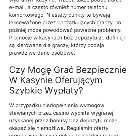
e-mail, a często również numer telefonu
komórkowego. Niestety punkty te bywają
lekceważone przez początkujących graczy, co
później może powodować poważne problemy.
Promocje w kasynach bez depozytu z . definicji
są kierowane dla graczy, którzy podają
prawdziwe dane osobowe.
Czy Mogę Grać Bezpiecznie
W Kasynie Oferującym
Szybkie Wypłaty?
W przypadku niedopełnienia wymogów
stawianych przez casino wypłata wygranej
uzyskanej przez bonusy bez depozytu może
okazać się niemożliwa. Regulamin oferty
promocyjnej kasyna online za każdym razem