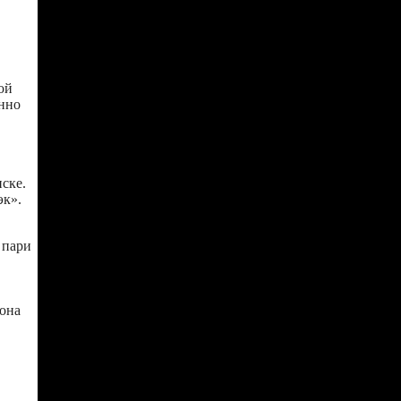
ой
янно
ске.
эк».
 пари
фона