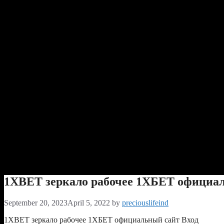
1XBET зеркало рабочее 1ХБЕТ официал
September 20, 2023
April 5, 2022
by
preciouslifeind
1XBET зеркало рабочее 1ХБЕТ официальный сайт Вход