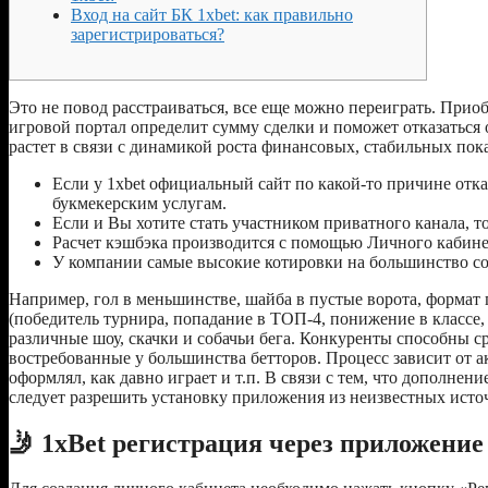
Вход на сайт БК 1xbet: как правильно
зарегистрироваться?
Это не повод расстраиваться, все еще можно переиграть. При
игровой портал определит сумму сделки и поможет отказаться
растет в связи с динамикой роста финансовых, стабильных пока
Если у 1xbet официальный сайт по какой-то причине отказ
букмекерским услугам.
Если и Вы хотите стать участником приватного канала, 
Расчет кэшбэка производится с помощью Личного кабине
У компании самые высокие котировки на большинство со
Например, гол в меньшинстве, шайба в пустые ворота, формат
(победитель турнира, попадание в ТОП-4, понижение в классе, 
различные шоу, скачки и собачьи бега. Конкуренты способны с
востребованные у большинства бетторов. Процесс зависит от ак
оформлял, как давно играет и т.п. В связи с тем, что дополнен
следует разрешить установку приложения из неизвестных исто
🤳 1xBet регистрация через приложение