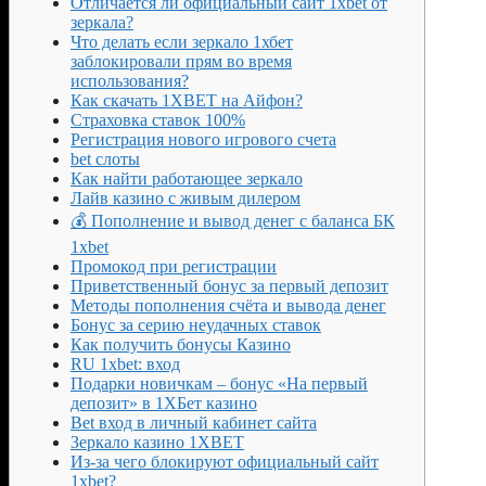
Отличается ли официальный сайт 1xbet от
зеркала?
Что делать если зеркало 1хбет
заблокировали прям во время
использования?
Как скачать 1XBET на Айфон?
Страховка ставок 100%
Регистрация нового игрового счета
bet слоты
Как найти работающее зеркало
Лайв казино с живым дилером
💰 Пополнение и вывод денег с баланса БК
1xbet
Промокод при регистрации
Приветственный бонус за первый депозит
Методы пополнения счёта и вывода денег
Бонус за серию неудачных ставок
Как получить бонусы Казино
RU 1xbet: вход
Подарки новичкам – бонус «На первый
депозит» в 1ХБет казино
Bet вход в личный кабинет сайта
Зеркало казино 1XBET
Из-за чего блокируют официальный сайт
1xbet?