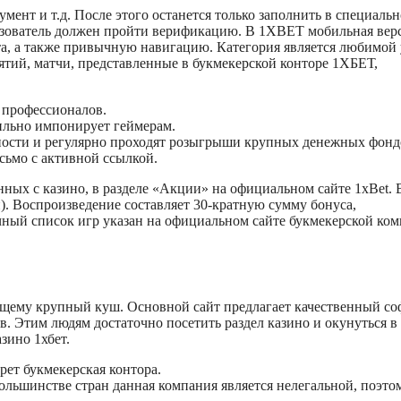
мент и т.д. После этого останется только заполнить в специаль
зователь должен пройти верификацию. В 1XBET мобильная вер
а, а также привычную навигацию. Категория является любимой 
тий, матчи, представленные в букмекерской конторе 1ХБЕТ,
 профессионалов.
сильно импонирует геймерам.
ности и регулярно проходят розыгрыши крупных денежных фонд
сьмо с активной ссылкой.
ных с казино, в разделе «Акции» на официальном сайте 1xBet. 
и). Воспроизведение составляет 30-кратную сумму бонуса,
чный список игр указан на официальном сайте букмекерской ко
оящему крупный куш. Основной сайт предлагает качественный со
. Этим людям достаточно посетить раздел казино и окунуться в
зино 1хбет.
ерет букмекерская контора.
большинстве стран данная компания является нелегальной, поэто