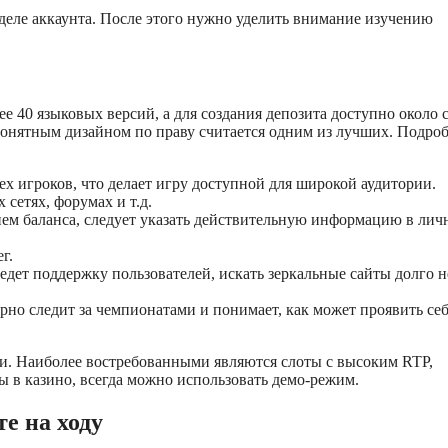
зделе аккаунта. После этого нужно уделить внимание изучению
е 40 языковых версий, а для создания депозита доступно около 
онятным дизайном по праву считается одним из лучших. Подро
ех игроков, что делает игру доступной для широкой аудитории.
сетях, форумах и т.д.
ием баланса, следует указать действительную информацию в лич
г.
ведет поддержку пользователей, искать зеркальные сайты долго н
ярно следит за чемпионатами и понимает, как может проявить себ
ти. Наиболее востребованными являются слоты с высоким RTP,
 в казино, всегда можно использовать демо-режим.
е на ходу