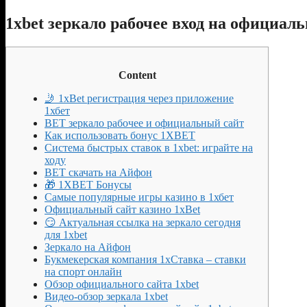
1xbet зеркало рабочее вход на официал
Content
🤳 1xBet регистрация через приложение
1хбет
BET зеркало рабочее и официальный сайт
Как использовать бонус 1XBET
Система быстрых ставок в 1xbet: играйте на
ходу
BET скачать на Айфон
🎁 1XBET Бонусы
Самые популярные игры казино в 1хбет
Официальный сайт казино 1xBet
😏 Актуальная ссылка на зеркало сегодня
для 1xbet
Зеркало на Айфон
Букмекерская компания 1хСтавка – ставки
на спорт онлайн
Обзор официального сайта 1xbet
Видео-обзор зеркала 1xbet